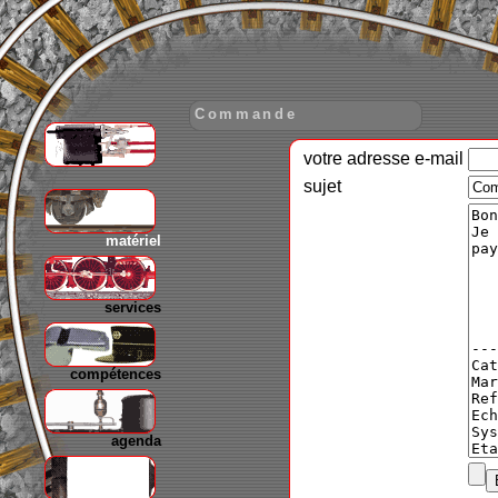
Commande
votre adresse e-mail
gare
sujet
matériel
services
compétences
agenda