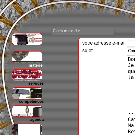
Commande
votre adresse e-mail
gare
sujet
matériel
services
compétences
agenda