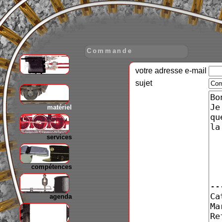
Commande
votre adresse e-mail
gare
sujet
matériel
services
compétences
agenda