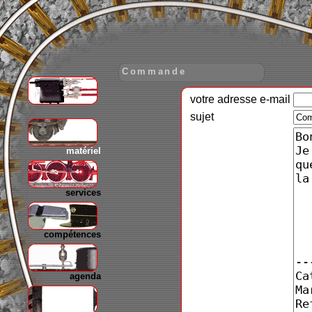
Commande
votre adresse e-mail
gare
sujet
matériel
services
compétences
agenda