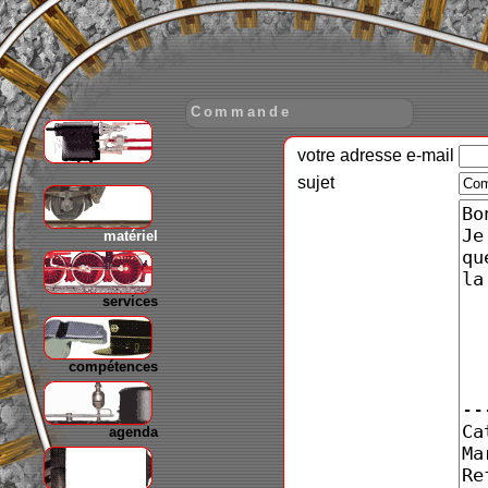
Commande
votre adresse e-mail
gare
sujet
matériel
services
compétences
agenda