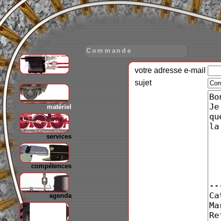
Commande
votre adresse e-mail
gare
sujet
matériel
services
compétences
agenda