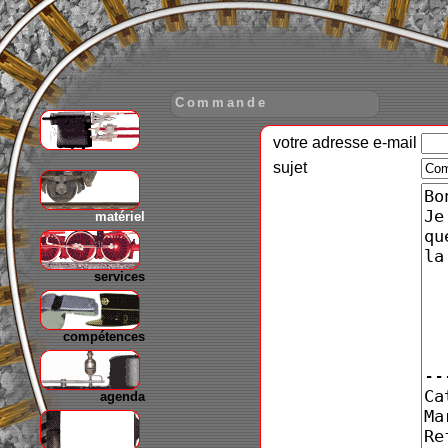
Commande
votre adresse e-mail
gare
sujet
matériel
services
compétences
agenda