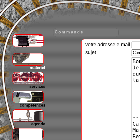
Commande
votre adresse e-mail
gare
sujet
matériel
services
compétences
agenda