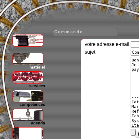
Commande
votre adresse e-mail
gare
sujet
matériel
services
compétences
agenda