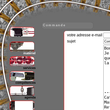
Commande
votre adresse e-mail
gare
sujet
matériel
services
compétences
agenda