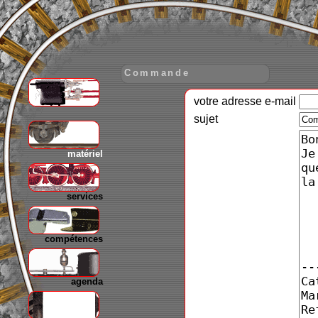
Commande
votre adresse e-mail
gare
sujet
matériel
services
compétences
agenda