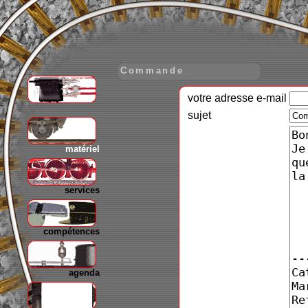
Commande
votre adresse e-mail
gare
sujet
matériel
services
compétences
agenda