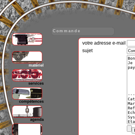
Commande
votre adresse e-mail
gare
sujet
matériel
services
compétences
agenda