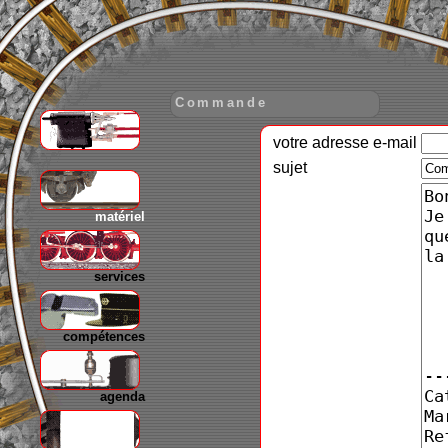
Commande
votre adresse e-mail
gare
sujet
matériel
services
compétences
agenda