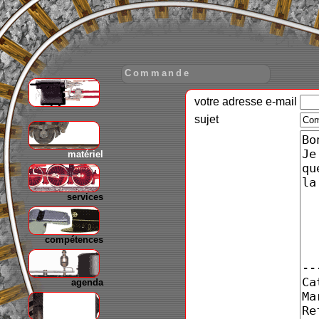
Commande
votre adresse e-mail
gare
sujet
matériel
services
compétences
agenda