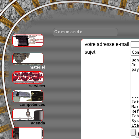
Commande
votre adresse e-mail
gare
sujet
matériel
services
compétences
agenda