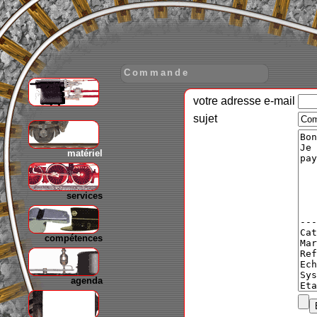
Commande
votre adresse e-mail
gare
sujet
matériel
services
compétences
agenda