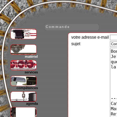
Commande
votre adresse e-mail
gare
sujet
matériel
services
compétences
agenda