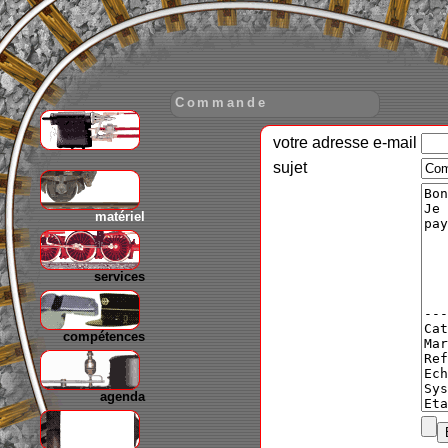
Commande
votre adresse e-mail
gare
sujet
matériel
services
compétences
agenda