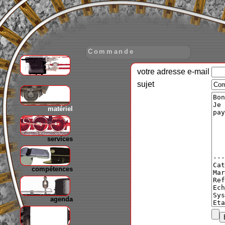
Commande
votre adresse e-mail
gare
sujet
matériel
services
compétences
agenda