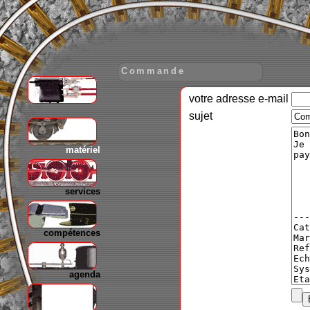
Commande
votre adresse e-mail
gare
sujet
matériel
services
compétences
agenda