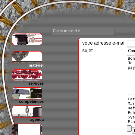
Commande
votre adresse e-mail
gare
sujet
matériel
services
compétences
agenda