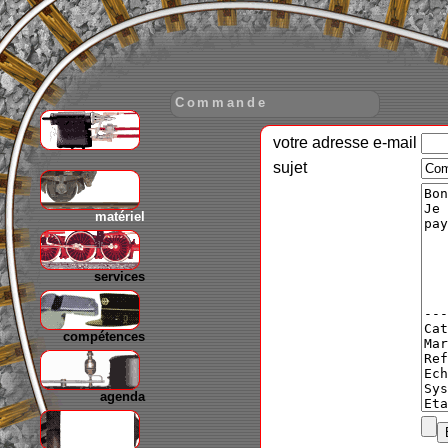
Commande
votre adresse e-mail
gare
sujet
matériel
services
compétences
agenda