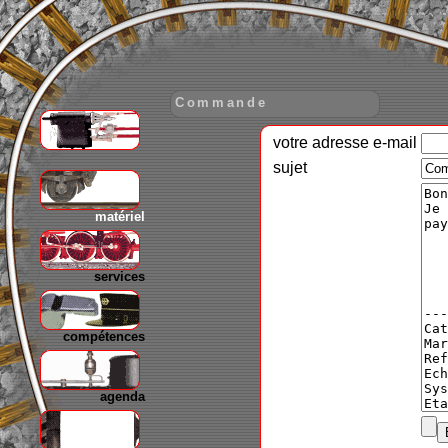
Commande
votre adresse e-mail
gare
sujet
matériel
services
compétences
agenda