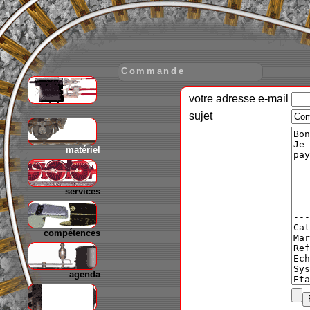
Commande
votre adresse e-mail
gare
sujet
matériel
services
compétences
agenda