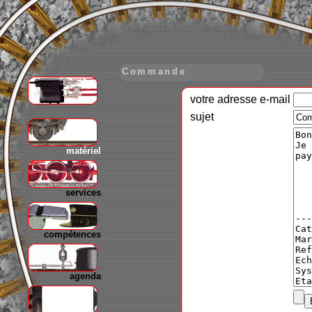
Commande
votre adresse e-mail
gare
sujet
matériel
services
compétences
agenda