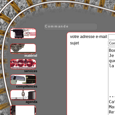
Commande
votre adresse e-mail
gare
sujet
matériel
services
compétences
agenda