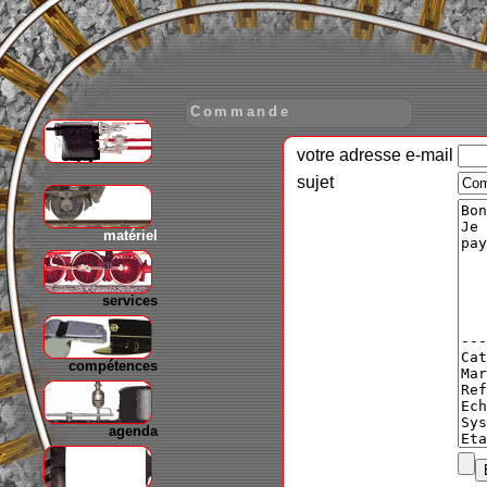
Commande
votre adresse e-mail
gare
sujet
matériel
services
compétences
agenda