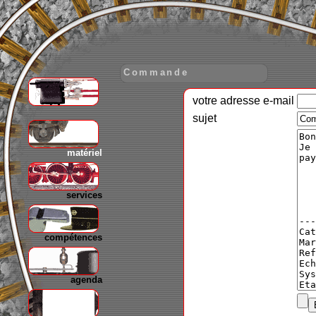
Commande
votre adresse e-mail
gare
sujet
matériel
services
compétences
agenda