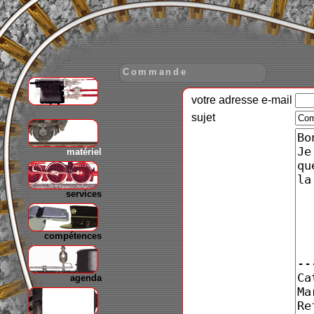
Commande
votre adresse e-mail
gare
sujet
matériel
services
compétences
agenda