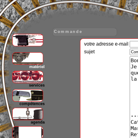
Commande
votre adresse e-mail
gare
sujet
matériel
services
compétences
agenda