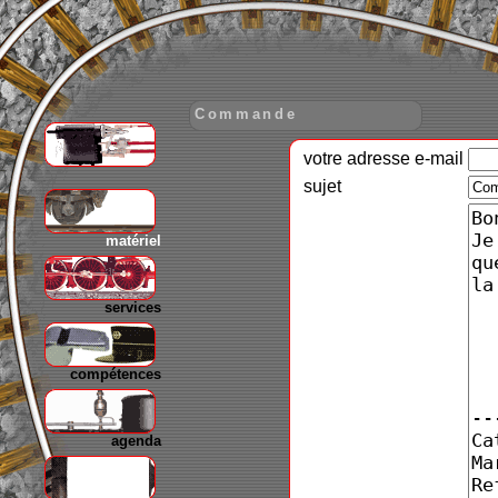
Commande
votre adresse e-mail
gare
sujet
matériel
services
compétences
agenda