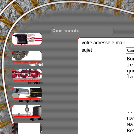
Commande
votre adresse e-mail
gare
sujet
matériel
services
compétences
agenda