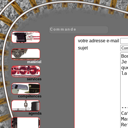
Commande
votre adresse e-mail
gare
sujet
matériel
services
compétences
agenda