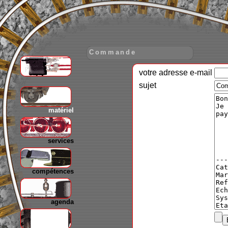
Commande
votre adresse e-mail
gare
sujet
matériel
services
compétences
agenda