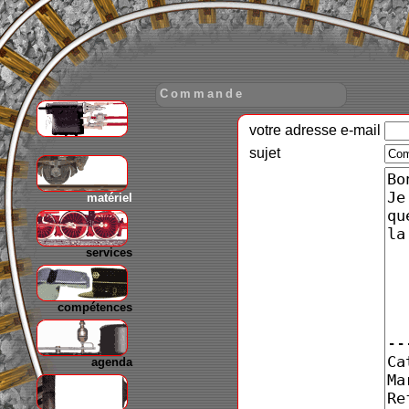
Commande
votre adresse e-mail
gare
sujet
matériel
services
compétences
agenda