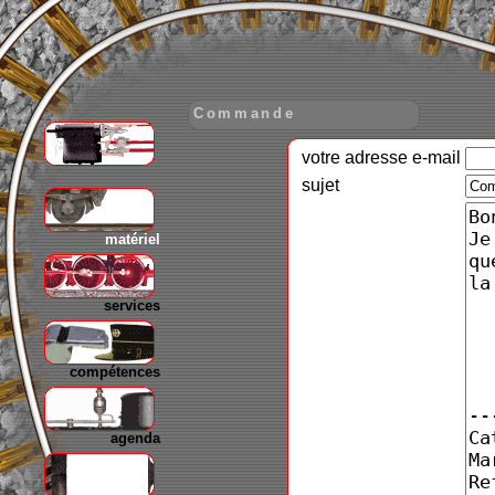
Commande
votre adresse e-mail
gare
sujet
matériel
services
compétences
agenda