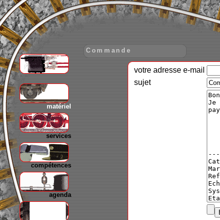
Commande
votre adresse e-mail
gare
sujet
matériel
services
compétences
agenda