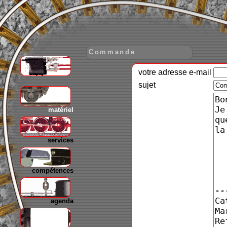
Commande
votre adresse e-mail
gare
sujet
matériel
services
compétences
agenda