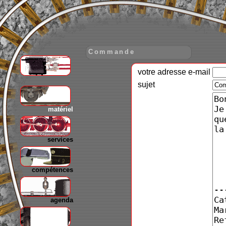
Commande
votre adresse e-mail
gare
sujet
matériel
services
compétences
agenda