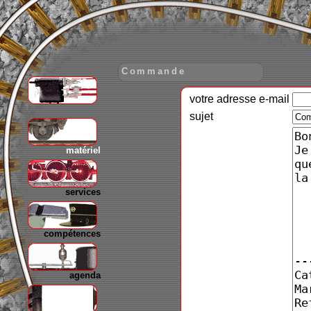
Commande
votre adresse e-mail
gare
sujet
matériel
services
compétences
agenda