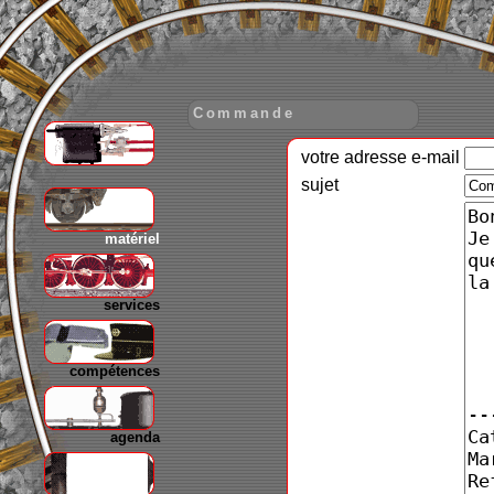
Commande
votre adresse e-mail
gare
sujet
matériel
services
compétences
agenda