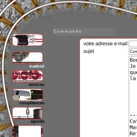
Commande
votre adresse e-mail
gare
sujet
matériel
services
compétences
agenda