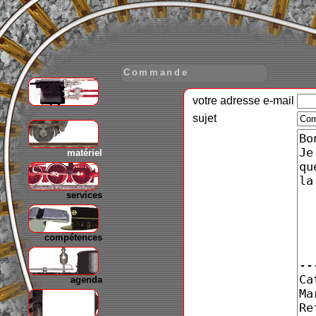
Commande
votre adresse e-mail
gare
sujet
matériel
services
compétences
agenda