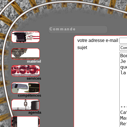
Commande
votre adresse e-mail
gare
sujet
matériel
services
compétences
agenda