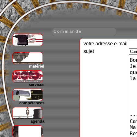
Commande
votre adresse e-mail
gare
sujet
matériel
services
compétences
agenda