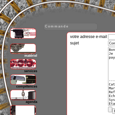
Commande
votre adresse e-mail
gare
sujet
matériel
services
compétences
agenda