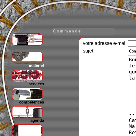
Commande
votre adresse e-mail
gare
sujet
matériel
services
compétences
agenda