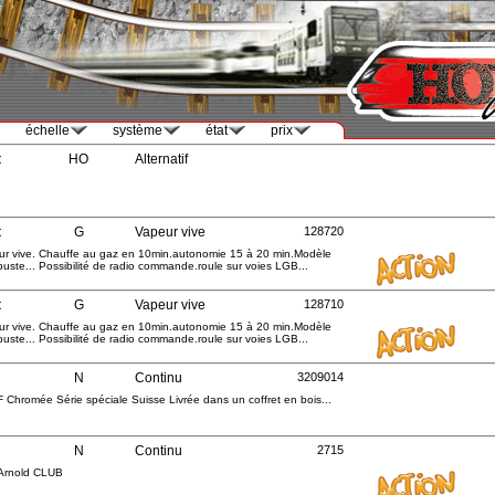
échelle
système
état
prix
t
HO
Alternatif
t
G
Vapeur vive
128720
ur vive. Chauffe au gaz en 10min.autonomie 15 à 20 min.Modèle
buste... Possibilité de radio commande.roule sur voies LGB...
t
G
Vapeur vive
128710
ur vive. Chauffe au gaz en 10min.autonomie 15 à 20 min.Modèle
buste... Possibilité de radio commande.roule sur voies LGB...
N
Continu
3209014
 Chromée Série spéciale Suisse Livrée dans un coffret en bois...
N
Continu
2715
 Arnold CLUB