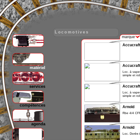
Locomotives
marque
Accucraf
gare
Accucraf
matériel
Loc. à vape
simple et ro
services
Accucraf
Loc. à vape
simple et ro
compétences
Arnold
Rbe 4/4 CFF
agenda
Arnold
Loc. Dorée