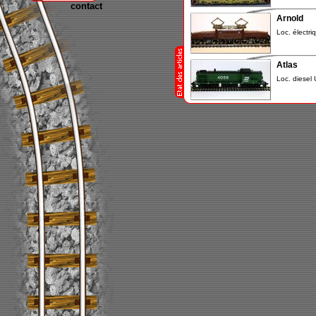
contact
Arnold
Loc. électri
Atlas
Loc. diesel 
Atlas
Loc. diesel 
Atlas
Loc. diese
Bachman
Un petit pri
Bachman
Spectrum Tr
Bachman
Loc. diesel