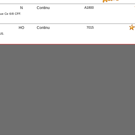
N
Continu
A1800
que Ce 6/8 CFF.
HO
Continu
7015
US.
N
Continu
2194
DB.
HO
Continu
AT01
l SOUTHERN PACIFIC No.6912
n
HO
Continu
16948
x pour cette Loc. de chantier.
n
HO
Continu
84604
am Baltimore Transit CO.
n
HO
Continu digital sound
32-733DS
 Class 60 EWS. Echelle 1/72 em.