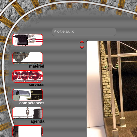
Poteaux
gare
matériel
services
compétences
agenda