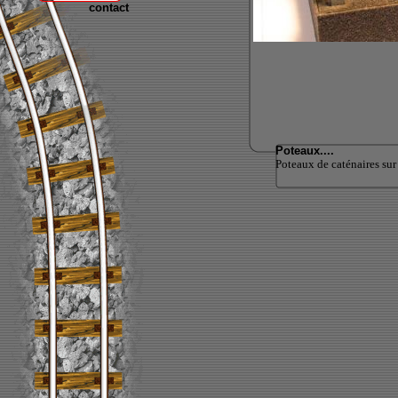
contact
Poteaux....
Poteaux de caténaires sur 